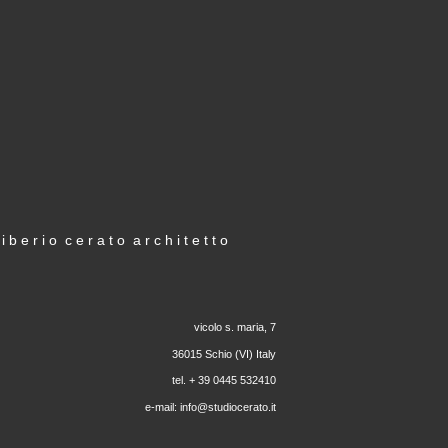
 i b e r i o  c e r a t o  a r c h i t e t t o
vicolo s. maria, 7
36015 Schio (VI) Italy
tel. + 39 0445 532410
e-mail: 
info@studiocerato.it