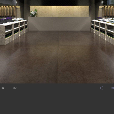
n
06
07